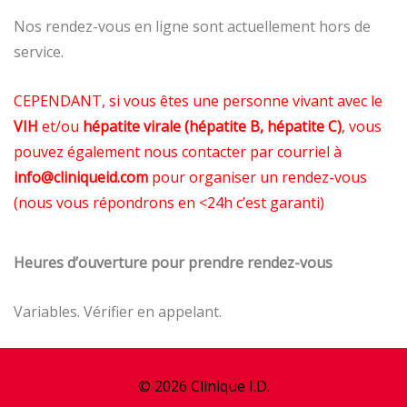
e
Nos rendez-vous en ligne sont actuellement hors de
z
service.
-
CEPENDANT, si vous êtes une personne vivant avec le
v
VIH
et/ou
hépatite virale (hépatite B, hépatite C)
, vous
o
pouvez également nous contacter par courriel à
u
info@cliniqueid.com
pour organiser un rendez-vous
(n
ous vous répondrons en <24h c’est garanti)
s
Heures d’ouverture pour prendre rendez-vous
Variables. Vérifier en appelant.
© 2026
Clinique I.D.