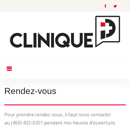
S
k
f
t
i
a
w
p
c
i
t
e
t
o
b
t
c
o
e
o
o
r
n
k
t
e
R
Rendez-vous
n
e
t
n
Pour prendre rendez-vous, il faut nous contacter
d
au (450) 432-0351 pendant nos heures d’ouverture.